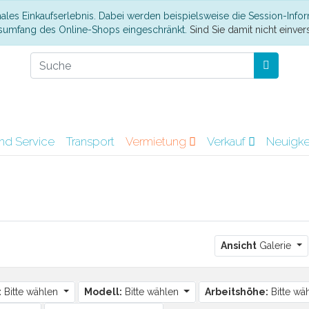
ales Einkaufserlebnis. Dabei werden beispielsweise die Session-Infor
nsumfang des Online-Shops eingeschränkt.
Sind Sie damit nicht einvers
nd Service
Transport
Vermietung
Verkauf
Neuigke
Ansicht
Galerie
:
Bitte wählen
Modell:
Bitte wählen
Arbeitshöhe:
Bitte wä